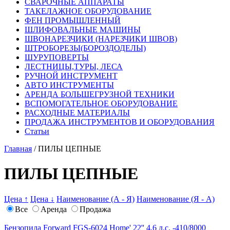
СВАРОЧНЫЕ АППАРАТЫ
ТАКЕЛАЖНОЕ ОБОРУДОВАНИЕ
ФЕН ПРОМЫШЛЕННЫЙ
ШЛИФОВАЛЬНЫЕ МАШИНЫ
ШВОНАРЕЗЧИКИ (НАРЕЗЧИКИ ШВОВ)
ШТРОБОРЕЗЫ(БОРОЗДОДЕЛЫ)
ШУРУПОВЕРТЫ
ЛЕСТНИЦЫ,ТУРЫ, ЛЕСА
РУЧНОЙ ИНСТРУМЕНТ
АВТО ИНСТРУМЕНТЫ
АРЕНДА БОЛЬШЕГРУЗНОЙ ТЕХНИКИ
ВСПОМОГАТЕЛЬНОЕ ОБОРУДОВАНИЕ
РАСХОДНЫЕ МАТЕРИАЛЫ
ПРОДАЖА ИНСТРУМЕНТОВ И ОБОРУДОВАНИЯ
Статьи
Главная
/ ПИЛЫ ЦЕПНЫЕ
ПИЛЫ ЦЕПНЫЕ
Цена ↑
Цена ↓
Наименование (А - Я)
Наименование (Я - А)
Все
Аренда
Продажа
Бензопила Forward FGS-6024 Home' 22'' 4,6 л.с. -410/8000