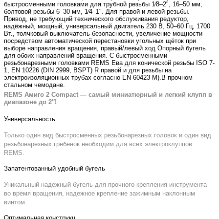
быстросменными головками для трубной резьбы 1⁄8–2", 16–50 мм,
болтовой резьбы 6–30 мм, 1⁄4–1". Для правой и левой резьбы.
Привод, не требующий технического обслуживания редуктор,
надёжный, мощный, универсальный двигатель 230 В, 50–60 Гц, 1700
Вт., толчковый выключатель безопасности, увеличение мощности
посредством автоматической перестановки угольных щёток при
выборе направления вращения, правый/левый ход Опорный бугель
для обоих направлений вращения. С быстросменными
резьбонарезными головками REMS Ева для конической резьбы ISO 7­
1, EN 10226 (DIN 2999, BSPT) R правой и для резьбы на
электроизоляционных трубах согласно EN 60423 М).В прочном
стальном чемодане.
REMS Амиго 2 Compact — самый миниатюрный и легкий клупп в
диапазоне до 2″!
Универсальность
Только один вид быстросменных резьбонарезных головок и один вид
резьбонарезных гребенок необходим для всех электроклуппов
REMS.
Запатентованный удобный бугель
Уникальный надежный бугель для прочного крепления инструмента
во время вращения, надежное крепление зажимным наклонным
винтом.
Оптимальная конструкц